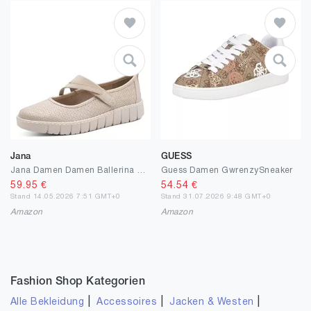
Jana
GUESS
Jana Damen Damen Ballerina Strap 8-24764-46Ballerinas
Guess Damen GwrenzySneaker
59.95
€
54.54
€
Stand 14.05.2026 7:51 GMT+0
Stand 31.07.2026 9:48 GMT+0
Amazon
Amazon
Fashion Shop Kategorien
|
|
|
Alle Bekleidung
Accessoires
Jacken & Westen