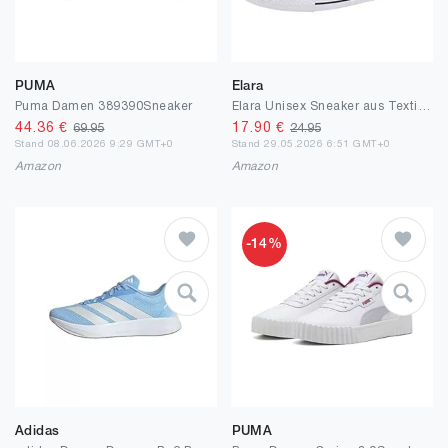
PUMA
Elara
Puma Damen 389390Sneaker
Elara Unisex Sneaker aus Textil Low Top Chunkyrayan
44.36
€
17.90
€
69.95
24.95
Stand 08.06.2026 9:29 GMT+0
Stand 29.05.2026 6:51 GMT+0
Amazon
Amazon
-14%
Adidas
PUMA