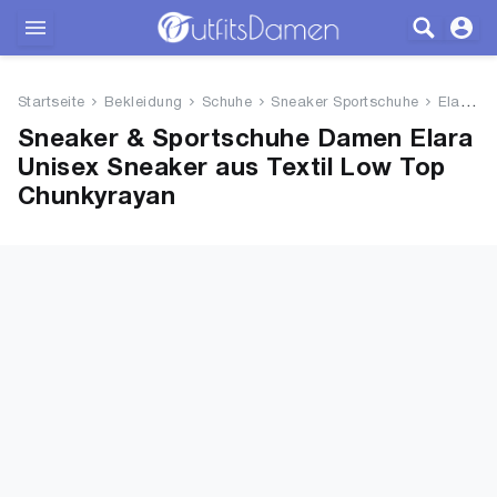
Outfits
Startseite
Bekleidung
Schuhe
Sneaker Sportschuhe
Elara Unisex Sneaker aus Texti...
Bekleidung
Sneaker & Sportschuhe Damen Elara
Unisex Sneaker aus Textil Low Top
Wäsche
Chunkyrayan
Schuhe
Accessoires
SALE
Blog