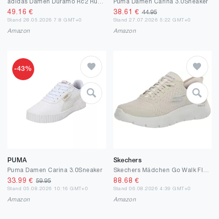
adidas Damen Duramo Rc2 RunningLaufschuhe
Puma Damen Carina 3.0Sneaker
49.16
€
38.61
€
44.95
Stand 28.05.2026 7:8 GMT+0
Stand 27.07.2026 5:22 GMT+0
Amazon
Amazon
-43%
PUMA
Skechers
Puma Damen Carina 3.0Sneaker
Skechers Mädchen Go Walk Flex Hands Free Slip-ins-Grand Entry SneakerSneaker
33.99
€
88.68
€
59.95
Stand 05.08.2026 10:16 GMT+0
Stand 06.08.2026 4:39 GMT+0
Amazon
Amazon