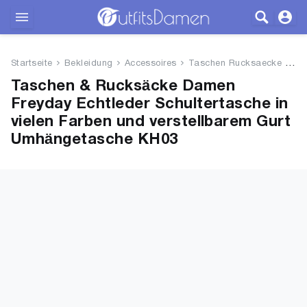
Outfits
Startseite
Bekleidung
Accessoires
Taschen Rucksaecke
Fre
Bekleidung
Taschen & Rucksäcke Damen
Freyday Echtleder Schultertasche in
Wäsche
vielen Farben und verstellbarem Gurt
Umhängetasche KH03
Schuhe
Accessoires
SALE
Blog