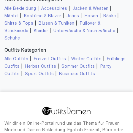
Fashion Shop Kategorien
|
|
|
Alle Bekleidung
Accessoires
Jacken & Westen
|
|
|
|
|
Mäntel
Kostüme & Blazer
Jeans
Hosen
Röcke
|
|
Shirts & Tops
Blusen & Tuniken
Pullover &
|
|
|
Strickmode
Kleider
Unterwäsche & Nachtwäsche
Schuhe
Outfits Kategorien
|
|
|
Alle Outfits
Freizeit Outfits
Winter Outfits
Frühlings
|
|
|
Outfits
Herbst Outfits
Sommer Outfits
Party
|
|
Outfits
Sport Outfits
Business Outfits
Wir dir ein Online-Portal rund um das Thema für Frauen
Mode und Damen Bekleidung. Egal ob Freizeit, Büro oder