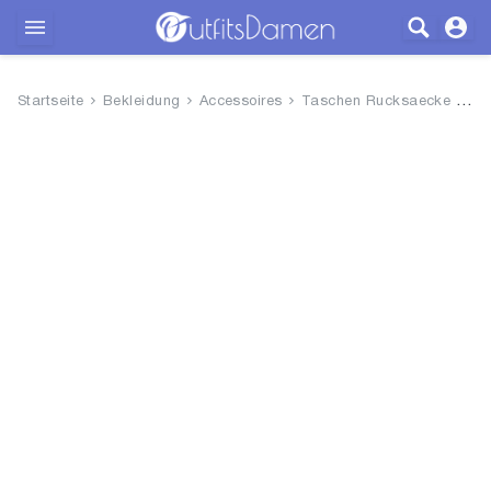
Outfits
Startseite
Bekleidung
Accessoires
Taschen Rucksaecke
Ga
Bekleidung
Wäsche
Schuhe
Accessoires
SALE
Blog