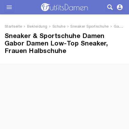
Outfits
Startseite
Bekleidung
Schuhe
Sneaker Sportschuhe
Gabor Damen Low-Top Sneaker, F...
Bekleidung
Sneaker & Sportschuhe Damen
Gabor Damen Low-Top Sneaker,
Wäsche
Frauen Halbschuhe
Schuhe
Accessoires
SALE
Blog