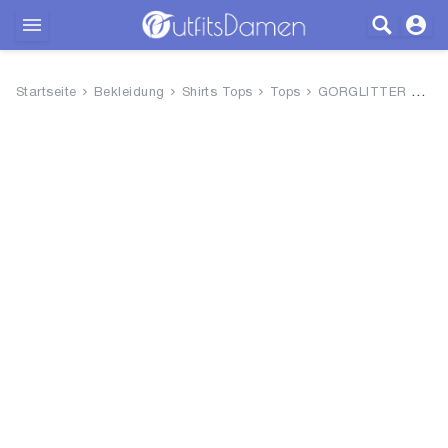
Outfits
Startseite
Bekleidung
Shirts Tops
Tops
GORGLITTER Damen Y2k Camisole ...
Bekleidung
Wäsche
Schuhe
Accessoires
SALE
Blog