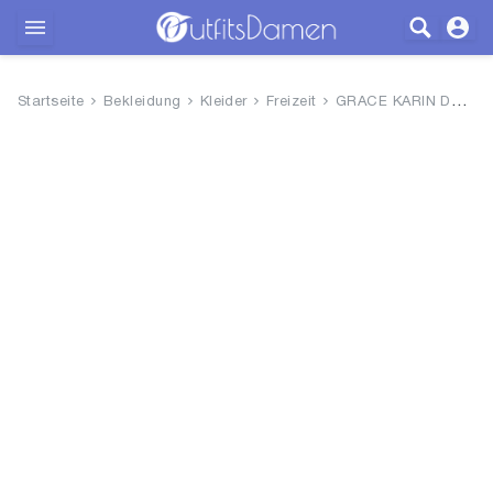
Outfits
Startseite
Bekleidung
Kleider
Freizeit
GRACE KARIN Damen Rundhals Bod...
Bekleidung
Wäsche
Schuhe
Accessoires
SALE
Blog