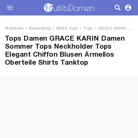
Outfits
Startseite
Bekleidung
Shirts Tops
Tops
GRACE KARIN Damen Sommer Tops ...
Bekleidung
Tops Damen GRACE KARIN Damen
Sommer Tops Neckholder Tops
Wäsche
Elegant Chiffon Blusen Ärmellos
Oberteile Shirts Tanktop
Schuhe
Accessoires
SALE
Blog