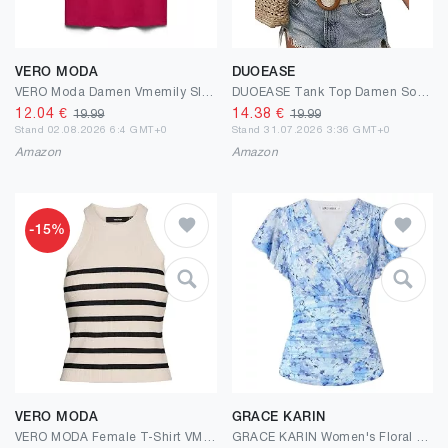
VERO MODA
DUOEASE
VERO Moda Damen Vmemily Sl Gathering Top JRS Noos Top (1er Pack)
DUOEASE Tank Top Damen Sommer 2025 V-Ausschnitt Casual Top Damen Sexy Ãrmellose Elegante Oberteile Damen
12.04
€
14.38
€
19.99
19.99
Stand 02.08.2026 6:4 GMT+0
Stand 31.07.2026 3:36 GMT+0
Amazon
Amazon
-15%
VERO MODA
GRACE KARIN
VERO MODA Female T-Shirt VMSABA T-Shirt | T-shirt
GRACE KARIN Women's Floral Boho Blouse V-Neck Ruffle Short Sleeve Shirt Pleated Mesh Tops Slim Fit Vintage Summer Top