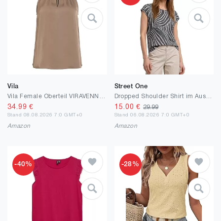
Vila
Street One
Vila Female Oberteil VIRAVENNA Neckholder | Top
Dropped Shoulder Shirt im Ausbrenner-Look
34.99
€
15.00
€
29.99
Stand 08.08.2026 7:0 GMT+0
Stand 06.08.2026 7:0 GMT+0
Amazon
Amazon
-40%
-28%