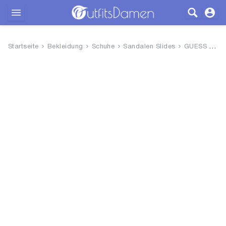
Outfits
Startseite
Bekleidung
Schuhe
Sandalen Slides
GUESS Damen SpringSandale mit ...
Bekleidung
Wäsche
Schuhe
Accessoires
SALE
Blog