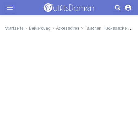
Outfits
Startseite
Bekleidung
Accessoires
Taschen Rucksaecke
Ha
Bekleidung
Wäsche
Schuhe
Accessoires
SALE
Blog