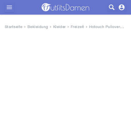
Outfits
Startseite
Bekleidung
Kleider
Freizeit
Hotouch Pulloverkleid für Dam...
Bekleidung
Wäsche
Schuhe
Accessoires
SALE
Blog