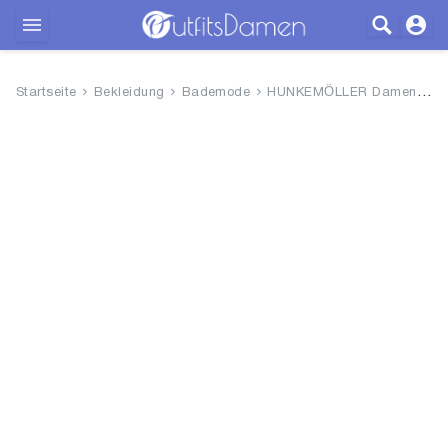
Outfits
Startseite
Bekleidung
Bademode
HUNKEMÖLLER Damen Influencers...
Bekleidung
Wäsche
Schuhe
Accessoires
SALE
Blog