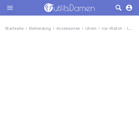
Outfits
Startseite
Bekleidung
Accessoires
Uhren
Ice-Watch - ICE glam pastel Wi...
Bekleidung
Wäsche
Schuhe
Accessoires
SALE
Blog