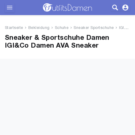
Outfits
Startseite
Bekleidung
Schuhe
Sneaker Sportschuhe
IGI&amp;Co Damen AVA Sneaker
Bekleidung
Sneaker & Sportschuhe Damen
IGI&Co Damen AVA Sneaker
Wäsche
Schuhe
Accessoires
SALE
Blog