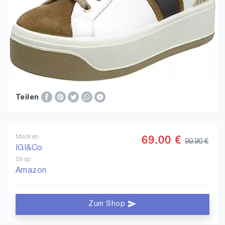
Teilen
Marken
69.00 €
99.90 €
IGI&Co
Shop
Amazon
Zum Shop