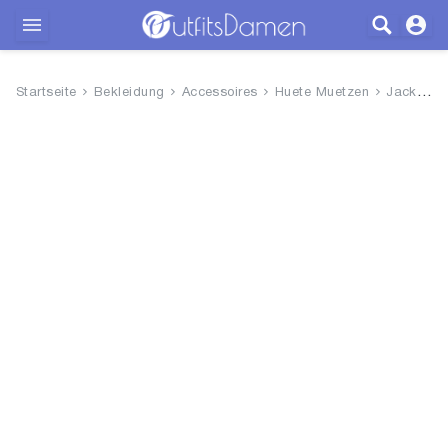
Outfits
Startseite
Bekleidung
Accessoires
Huete Muetzen
Jack Carrera Damen Wintermütz...
Bekleidung
Wäsche
Schuhe
Accessoires
SALE
Blog