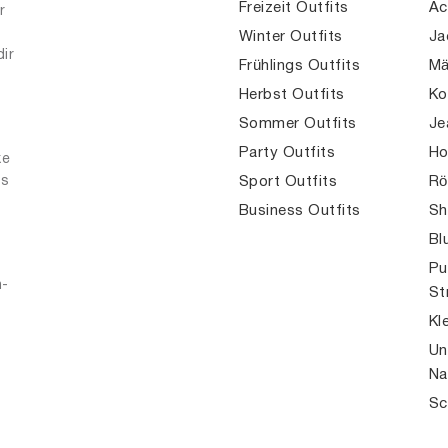
Freizeit Outfits
Ac
r
Winter Outfits
Ja
dir
Frühlings Outfits
Mä
Herbst Outfits
Ko
Sommer Outfits
Je
Party Outfits
Ho
ke
es
Sport Outfits
Rö
Business Outfits
Sh
Bl
Pu
n-
St
Kl
Un
Na
Sc