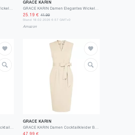
GRACE KARIN
GRACE KARIN Damen Elegantes Wickelkleid Ärmellos Etuikleid Rundhals Midi Business Kleid Cocktail Party Bleistiftkleid Formelle
GRACE KARIN Damen Elegantes Wickelkleid Ärmellos Etuikleid Rundhals Midi Business Kleid Cocktail Party Bleistiftkleid Formelle
25.19
€
41.99
Stand 18.02.2026 6:57 GMT+0
Amazon
GRACE KARIN
KAFFE Kleid India Damen Kleid Cocktailkleild Ärmellos Elegant Spitze Knielang Spitzenkleid
GRACE KARIN Damen Cocktailkleider Bodycon Kleid Vintage Midikleid Formelle Business-Kleider mit Taschen V-Ausschnitt Ärmelloses für Sommer
47.99
€