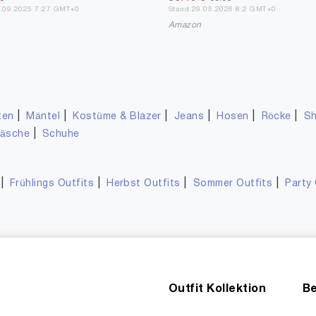
6.09.2025 7:27 GMT+0
Stand 29.05.2026 8:2 GMT+0
n
Amazon
|
|
|
|
|
|
ten
Mäntel
Kostüme & Blazer
Jeans
Hosen
Röcke
Sh
|
wäsche
Schuhe
|
|
|
|
Frühlings Outfits
Herbst Outfits
Sommer Outfits
Party 
Outfit Kollektion
Be