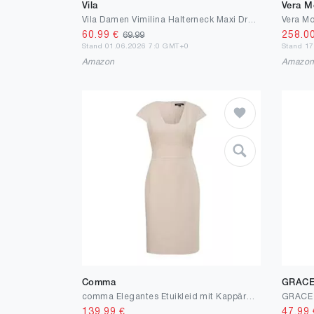
Vila
Vera M
Vila Damen Vimilina Halterneck Maxi Dress - Noos Abendkleid (1er Pack)
Vera Mo
60.99
€
258.0
69.99
Stand 01.06.2026 7:0 GMT+0
Stand 1
Amazon
Amazo
Comma
GRACE
comma Elegantes Etuikleid mit Kappärmeln
139.99
€
47.99