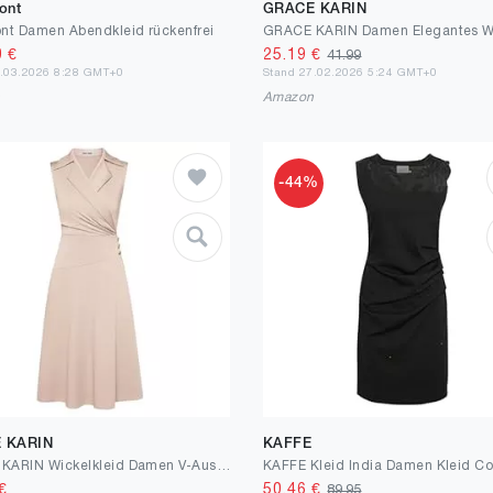
ont
GRACE KARIN
nt Damen Abendkleid rückenfrei
0
€
25.19
€
41.99
7.03.2026 8:28 GMT+0
Stand 27.02.2026 5:24 GMT+0
n
Amazon
-44%
 KARIN
KAFFE
GRACE KARIN Wickelkleid Damen V-Ausschnitt Reverskragen A-Linie Midi Kleider Elegant Business Outfit Damen mit Knöpfen
€
50.46
€
89.95