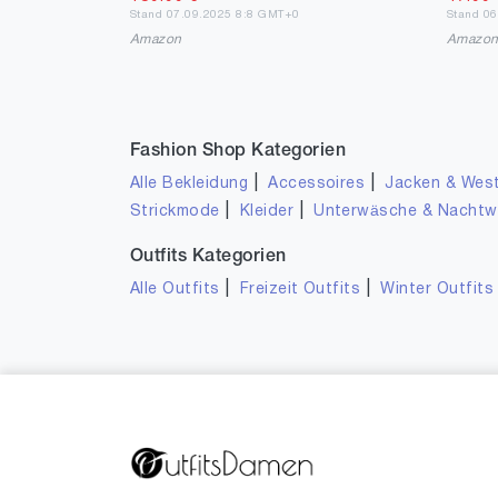
Stand 07.09.2025 8:8 GMT+0
Stand 0
Amazon
Amazo
Fashion Shop Kategorien
|
|
Alle Bekleidung
Accessoires
Jacken & Wes
|
|
Strickmode
Kleider
Unterwäsche & Nacht
Outfits Kategorien
|
|
Alle Outfits
Freizeit Outfits
Winter Outfits