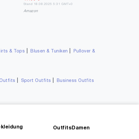
Stand 18.08.2025 5:31 GMT+0
Amazon
|
|
irts & Tops
Blusen & Tuniken
Pullover &
|
|
Outfits
Sport Outfits
Business Outfits
kleidung
OutfitsDamen