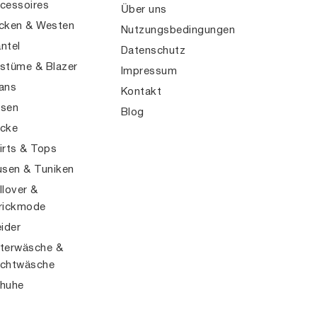
cessoires
Über uns
cken & Westen
Nutzungsbedingungen
ntel
Datenschutz
stüme & Blazer
Impressum
ans
Kontakt
sen
Blog
cke
irts & Tops
usen & Tuniken
llover &
rickmode
eider
terwäsche &
chtwäsche
huhe