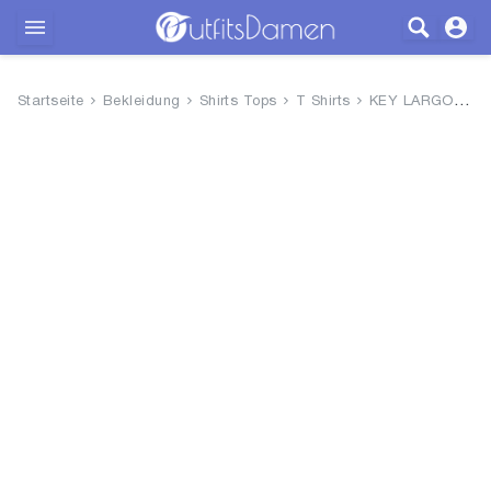
Outfits
Startseite
Bekleidung
Shirts Tops
T Shirts
KEY LARGO Damen Calm Round T-S...
Bekleidung
Wäsche
Schuhe
Accessoires
SALE
Blog