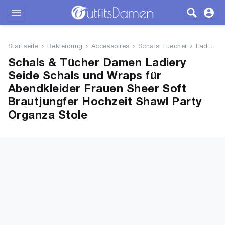
Outfits
Startseite
Bekleidung
Accessoires
Schals Tuecher
Ladiery Seide Schals und Wraps...
Bekleidung
Schals & Tücher Damen Ladiery
Seide Schals und Wraps für
Wäsche
Abendkleider Frauen Sheer Soft
Brautjungfer Hochzeit Shawl Party
Schuhe
Organza Stole
Accessoires
SALE
Blog