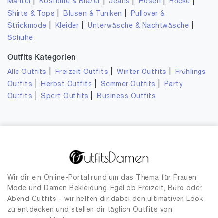
|
|
|
|
|
Mäntel
Kostüme & Blazer
Jeans
Hosen
Röcke
|
|
Shirts & Tops
Blusen & Tuniken
Pullover &
|
|
|
Strickmode
Kleider
Unterwäsche & Nachtwäsche
Schuhe
Outfits Kategorien
|
|
|
Alle Outfits
Freizeit Outfits
Winter Outfits
Frühlings
|
|
|
Outfits
Herbst Outfits
Sommer Outfits
Party
|
|
Outfits
Sport Outfits
Business Outfits
Wir dir ein Online-Portal rund um das Thema für Frauen
Mode und Damen Bekleidung. Egal ob Freizeit, Büro oder
Abend Outfits - wir helfen dir dabei den ultimativen Look
zu entdecken und stellen dir täglich Outfits von