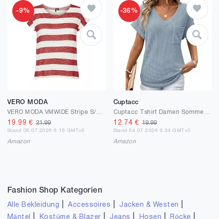
-9%
-36%
VERO MODA
Cuptacc
VERO MODA VMWIDE Stripe S/L TOP GA NOOS
Cuptacc Tshirt Damen Sommer Elegant V-Ausschnitt Kurzarm Bluse Leicht Und Luftig Mode Knit Waffle Tunika Solid Komfort Casual Top Himmelblau L
19.99
€
12.74
€
21.99
19.99
Stand 06.07.2026 6:16 GMT+0
Stand 04.07.2026 6:34 GMT+0
Amazon
Amazon
Fashion Shop Kategorien
|
|
|
Alle Bekleidung
Accessoires
Jacken & Westen
|
|
|
|
|
Mäntel
Kostüme & Blazer
Jeans
Hosen
Röcke