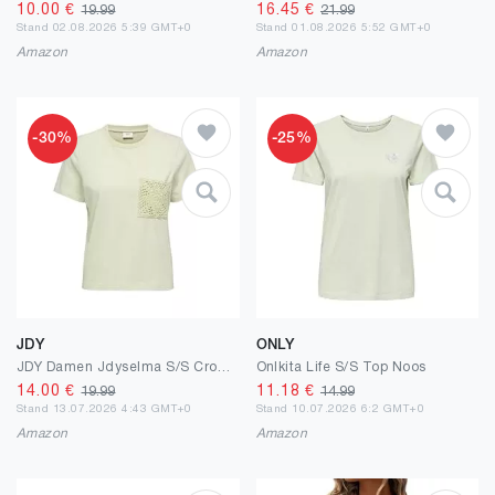
10.00
€
16.45
€
19.99
21.99
Stand 02.08.2026 5:39 GMT+0
Stand 01.08.2026 5:52 GMT+0
Amazon
Amazon
-30%
-25%
JDY
ONLY
JDY Damen Jdyselma S/S Crochet Pocket Top JRS Noos Jdyselma S/S Crochet Pocket Top JRS Noos (1er Pack)
Onlkita Life S/S Top Noos
14.00
€
11.18
€
19.99
14.99
Stand 13.07.2026 4:43 GMT+0
Stand 10.07.2026 6:2 GMT+0
Amazon
Amazon