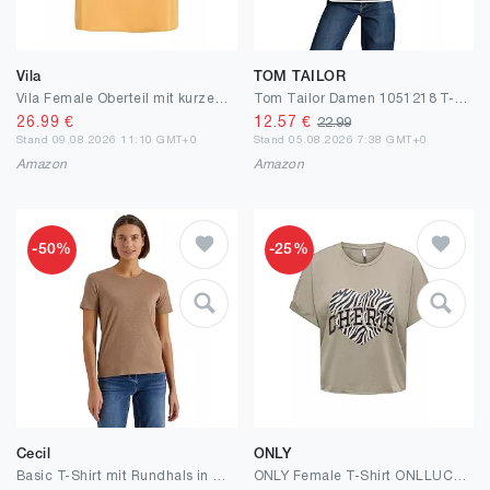
Vila
TOM TAILOR
Vila Female Oberteil mit kurzen Ärmeln VIELLETTE | Short Sleeved Top
Tom Tailor Damen 1051218 T-Shirt mit Stickerei
26.99
€
12.57
€
22.99
Stand 09.08.2026 11:10 GMT+0
Stand 05.08.2026 7:38 GMT+0
Amazon
Amazon
-50%
-25%
Cecil
ONLY
Basic T-Shirt mit Rundhals in Unifarbe
ONLY Female T-Shirt ONLLUCY T-Shirt | T-shirt