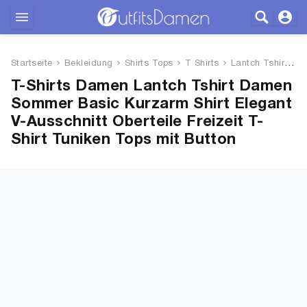
Outfits
Startseite
Bekleidung
Shirts Tops
T Shirts
Lantch Tshirt Damen Sommer Bas...
Bekleidung
T-Shirts Damen Lantch Tshirt Damen
Sommer Basic Kurzarm Shirt Elegant
Wäsche
V-Ausschnitt Oberteile Freizeit T-
Shirt Tuniken Tops mit Button
Schuhe
Accessoires
SALE
Blog