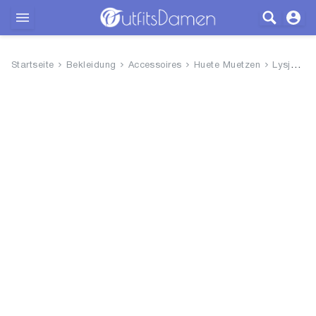
Outfits
Startseite
Bekleidung
Accessoires
Huete Muetzen
Lysjoy Sonnenhut Damen, Strohh...
Bekleidung
Wäsche
Schuhe
Accessoires
SALE
Blog