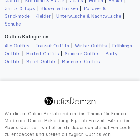
|
|
|
|
|
Mäntel
Kostüme & Blazer
Jeans
Hosen
Röcke
|
|
Shirts & Tops
Blusen & Tuniken
Pullover &
|
|
|
Strickmode
Kleider
Unterwäsche & Nachtwäsche
Schuhe
Outfits Kategorien
|
|
|
Alle Outfits
Freizeit Outfits
Winter Outfits
Frühlings
|
|
|
Outfits
Herbst Outfits
Sommer Outfits
Party
|
|
Outfits
Sport Outfits
Business Outfits
Wir dir ein Online-Portal rund um das Thema für Frauen
Mode und Damen Bekleidung. Egal ob Freizeit, Büro oder
Abend Outfits - wir helfen dir dabei den ultimativen Look
zu entdecken und stellen dir täglich Outfits von