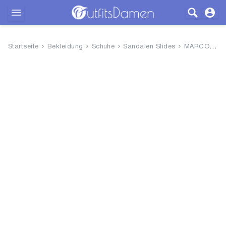
Outfits
Startseite
Bekleidung
Schuhe
Sandalen Slides
MARCO TOZZI Damen Pumps weiche...
Bekleidung
Wäsche
Schuhe
Accessoires
SALE
Blog