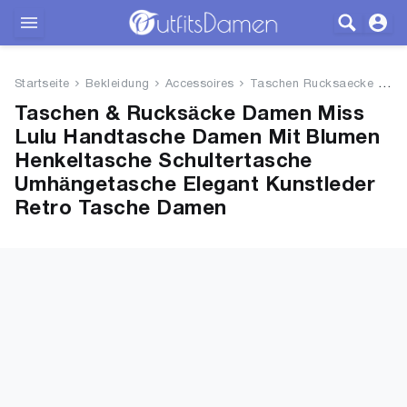
Outfits
Startseite
Bekleidung
Accessoires
Taschen Rucksaecke
Mi
Bekleidung
Taschen & Rucksäcke Damen Miss
Lulu Handtasche Damen Mit Blumen
Wäsche
Henkeltasche Schultertasche
Umhängetasche Elegant Kunstleder
Schuhe
Retro Tasche Damen
Accessoires
SALE
Blog