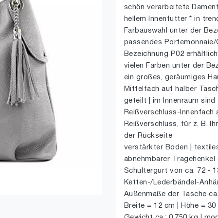
schön verarbeitete Dament
hellem Innenfutter * in tre
Farbauswahl unter der Bez
passendes Portemonnaie/Ge
Bezeichnung P02 erhältlich
vielen Farben unter der Be
ein großes, geräumiges Ha
Mittelfach auf halber Tasc
geteilt | im Innenraum sind
Reißverschluss-Innenfach a
Reißverschluss, für z. B. I
der Rückseite
verstärkter Boden | textile
abnehmbarer Tragehenkel ca
Schultergurt von ca. 72 - 
Ketten-/Lederbändel-Anhä
Außenmaße der Tasche ca.
Breite = 12 cm | Höhe = 30 
Gewicht ca.: 0,750 kg | mo