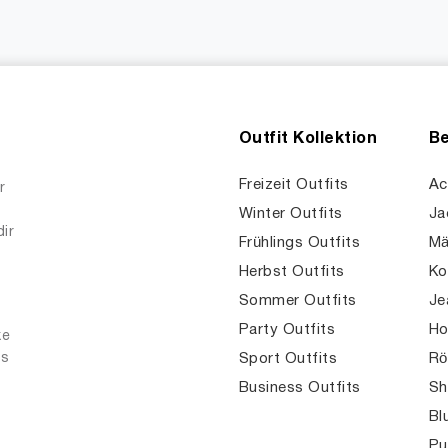
Outfit Kollektion
Be
Freizeit Outfits
Ac
r
Winter Outfits
Ja
dir
Frühlings Outfits
Mä
Herbst Outfits
Ko
Sommer Outfits
Je
Party Outfits
Ho
ke
es
Sport Outfits
Rö
Business Outfits
Sh
Bl
Pu