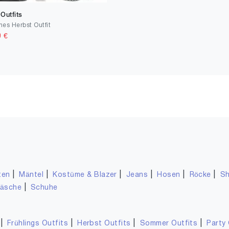
Outfits
es Herbst Outfit
0
€
|
|
|
|
|
|
ten
Mäntel
Kostüme & Blazer
Jeans
Hosen
Röcke
Sh
|
wäsche
Schuhe
|
|
|
|
Frühlings Outfits
Herbst Outfits
Sommer Outfits
Party 