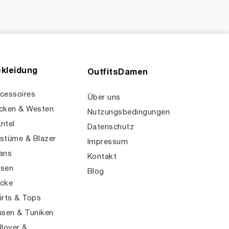
kleidung
OutfitsDamen
cessoires
Über uns
cken & Westen
Nutzungsbedingungen
ntel
Datenschutz
stüme & Blazer
Impressum
ans
Kontakt
sen
Blog
cke
irts & Tops
usen & Tuniken
llover &