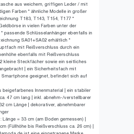
asche aus weichem, griffigen Leder / mit
ndigen Farben * ähnliche Modelle in großer
eichnung T183, T143, T154, T177 *
ldbörse in vielen Farben unter der
 * passende Schlüsselanhänger ebenfalls in
zeichnung SA01+SA02 erhältlich *
uptfach mit Reißverschluss durch ein
henhöhe ebenfalls mit Reißverschluss
 2 kleine Steckfächer sowie ein seitliches
ngebracht | ein Sicherheitsfach mit
hr Smartphone geeignet, befindet sich auf
s beigefarbenes Innenmaterial | ein stabiler
. 47 cm lang | inkl. abnehm-/verstellbarer
132 cm Länge | dekorativer, abnehmbarer
nger
: Länge = 33 cm (am Boden gemessen) |
cm (Füllhöhe bis Reißverschluss ca. 26 cm) |
damoda de ist eine eingetragene Marke.