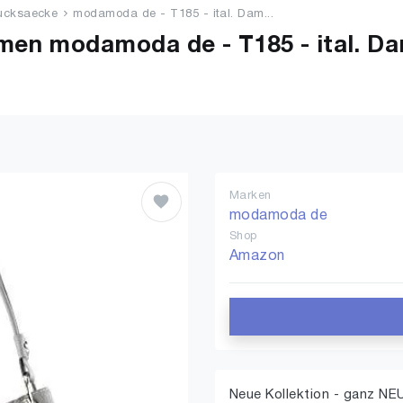
ucksaecke
modamoda de - T185 - ital. Dam...
en modamoda de - T185 - ital. Da
Marken
modamoda de
Shop
Amazon
Neue Kollektion - ganz NEU 