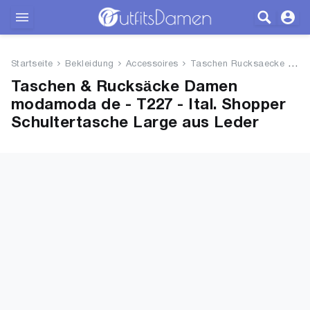
Outfits
Startseite
Bekleidung
Accessoires
Taschen Rucksaecke
mo
Bekleidung
Taschen & Rucksäcke Damen
modamoda de - T227 - Ital. Shopper
Wäsche
Schultertasche Large aus Leder
Schuhe
Accessoires
SALE
Blog