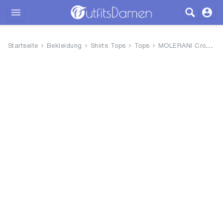
Outfits
Startseite
Bekleidung
Shirts Tops
Tops
MOLERANI Crop Top Sommer Ärme...
Bekleidung
Wäsche
Schuhe
Accessoires
SALE
Blog