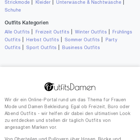
|
|
|
Strickmode
Kleider
Unterwäsche & Nachtwäsche
Schuhe
Outfits Kategorien
|
|
|
Alle Outfits
Freizeit Outfits
Winter Outfits
Frühlings
|
|
|
Outfits
Herbst Outfits
Sommer Outfits
Party
|
|
Outfits
Sport Outfits
Business Outfits
Wir dir ein Online-Portal rund um das Thema für Frauen
Mode und Damen Bekleidung. Egal ob Freizeit, Büro oder
Abend Outfits - wir helfen dir dabei den ultimativen Look
zu entdecken und stellen dir täglich Outfits von
angesagten Marken vor.
Von Oberteilen und Pullovern über Hosen, Röcke und