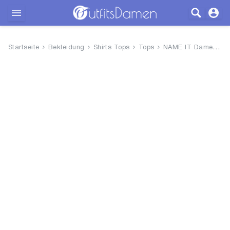
Outfits
Startseite
Bekleidung
Shirts Tops
Tops
NAME IT Damen Onlnova Life Vis...
Bekleidung
Wäsche
Schuhe
Accessoires
SALE
Blog