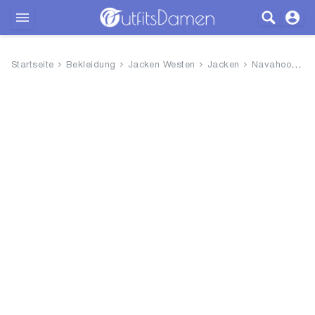
Outfits
Startseite
Bekleidung
Jacken Westen
Jacken
Navahoo Damen Bomberjacke leic...
Bekleidung
Wäsche
Schuhe
Accessoires
SALE
Blog