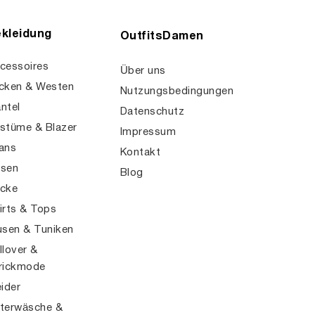
kleidung
OutfitsDamen
cessoires
Über uns
cken & Westen
Nutzungsbedingungen
ntel
Datenschutz
stüme & Blazer
Impressum
ans
Kontakt
sen
Blog
cke
irts & Tops
usen & Tuniken
llover &
rickmode
eider
terwäsche &