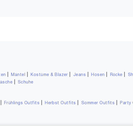
|
|
|
|
|
|
ten
Mäntel
Kostüme & Blazer
Jeans
Hosen
Röcke
Sh
|
wäsche
Schuhe
|
|
|
|
Frühlings Outfits
Herbst Outfits
Sommer Outfits
Party 