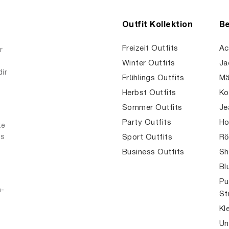
Outfit Kollektion
Be
Freizeit Outfits
Ac
r
Winter Outfits
Ja
dir
Frühlings Outfits
Mä
Herbst Outfits
Ko
Sommer Outfits
Je
Party Outfits
Ho
ke
es
Sport Outfits
Rö
Business Outfits
Sh
Bl
Pu
n-
St
Kl
Un