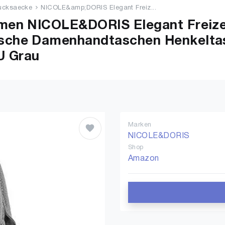
ucksaecke
NICOLE&amp;DORIS Elegant Freiz...
men NICOLE&DORIS Elegant Freiz
che Damenhandtaschen Henkeltas
U Grau
Marken
NICOLE&DORIS
Shop
Amazon