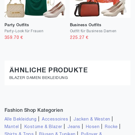
Party Outfits
Business Outfits
Party-Look für Frauen
Outfit für Business Damen
359.70
€
225.27
€
ÄHNLICHE PRODUKTE
BLAZER DAMEN BEKLEIDUNG
Fashion Shop Kategorien
|
|
|
Alle Bekleidung
Accessoires
Jacken & Westen
|
|
|
|
|
Mäntel
Kostüme & Blazer
Jeans
Hosen
Röcke
|
|
Shirts & Tops
Blusen & Tuniken
Pullover &