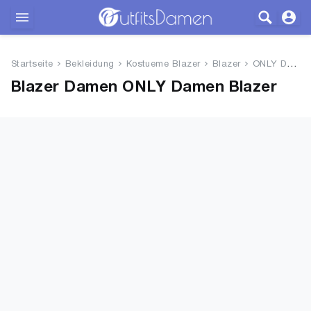
Outfits
Startseite
Bekleidung
Kostueme Blazer
Blazer
ONLY Damen Blazer
Bekleidung
Blazer Damen ONLY Damen Blazer
Wäsche
Schuhe
Accessoires
SALE
Blog