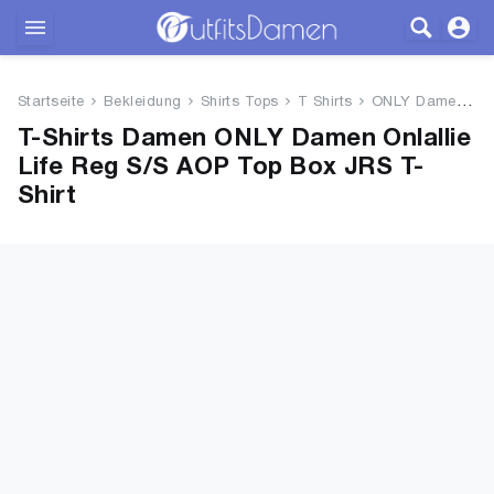
Outfits
Startseite
Bekleidung
Shirts Tops
T Shirts
ONLY Damen Onlallie Life Reg S...
Bekleidung
T-Shirts Damen ONLY Damen Onlallie
Life Reg S/S AOP Top Box JRS T-
Wäsche
Shirt
Schuhe
Accessoires
SALE
Blog