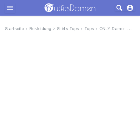
Outfits
Startseite
Bekleidung
Shirts Tops
Tops
ONLY Damen Onlella Sl KNT Top
Bekleidung
Wäsche
Schuhe
Accessoires
SALE
Blog