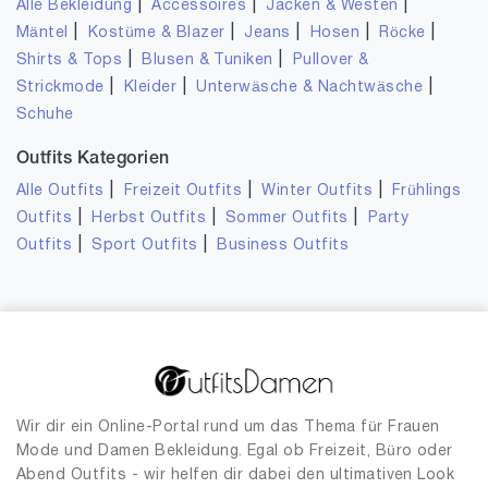
|
|
|
Alle Bekleidung
Accessoires
Jacken & Westen
|
|
|
|
|
Mäntel
Kostüme & Blazer
Jeans
Hosen
Röcke
|
|
Shirts & Tops
Blusen & Tuniken
Pullover &
|
|
|
Strickmode
Kleider
Unterwäsche & Nachtwäsche
Schuhe
Outfits Kategorien
|
|
|
Alle Outfits
Freizeit Outfits
Winter Outfits
Frühlings
|
|
|
Outfits
Herbst Outfits
Sommer Outfits
Party
|
|
Outfits
Sport Outfits
Business Outfits
Wir dir ein Online-Portal rund um das Thema für Frauen
Mode und Damen Bekleidung. Egal ob Freizeit, Büro oder
Abend Outfits - wir helfen dir dabei den ultimativen Look