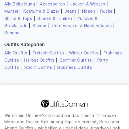
|
|
|
Alle Bekleidung
Accessoires
Jacken & Westen
|
|
|
|
|
Mäntel
Kostüme & Blazer
Jeans
Hosen
Röcke
|
|
Shirts & Tops
Blusen & Tuniken
Pullover &
|
|
|
Strickmode
Kleider
Unterwäsche & Nachtwäsche
Schuhe
Outfits Kategorien
|
|
|
Alle Outfits
Freizeit Outfits
Winter Outfits
Frühlings
|
|
|
Outfits
Herbst Outfits
Sommer Outfits
Party
|
|
Outfits
Sport Outfits
Business Outfits
Wir dir ein Online-Portal rund um das Thema für Frauen
Mode und Damen Bekleidung. Egal ob Freizeit, Büro oder
Abend Outfits - wir helfen dir dabei den ultimativen Look