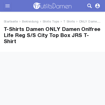
Outfits
Startseite
Bekleidung
Shirts Tops
T Shirts
ONLY Damen Onlfree Life Reg S/...
Bekleidung
T-Shirts Damen ONLY Damen Onlfree
Life Reg S/S City Top Box JRS T-
Wäsche
Shirt
Schuhe
Accessoires
SALE
Blog