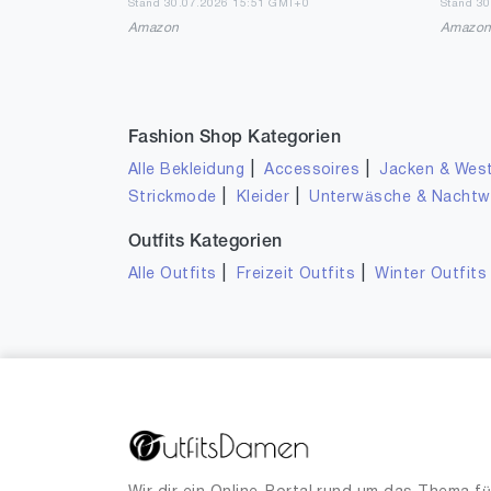
Stand 30.07.2026 15:51 GMT+0
Stand 3
Amazon
Amazo
Fashion Shop Kategorien
|
|
Alle Bekleidung
Accessoires
Jacken & Wes
|
|
Strickmode
Kleider
Unterwäsche & Nacht
Outfits Kategorien
|
|
Alle Outfits
Freizeit Outfits
Winter Outfits