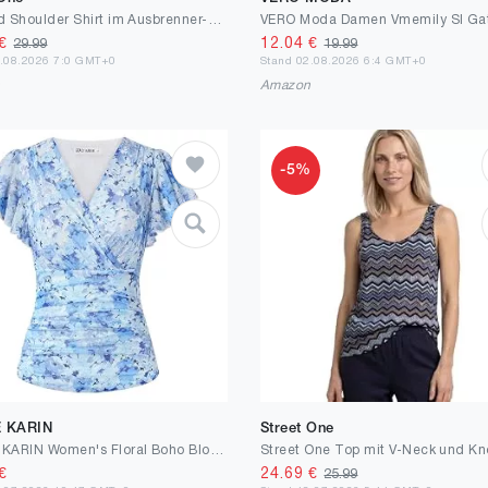
Dropped Shoulder Shirt im Ausbrenner-Look
€
12.04
€
29.99
19.99
6.08.2026 7:0 GMT+0
Stand 02.08.2026 6:4 GMT+0
n
Amazon
-5%
 KARIN
Street One
GRACE KARIN Women's Floral Boho Blouse V-Neck Ruffle Short Sleeve Shirt Pleated Mesh Tops Slim Fit Vintage Summer Top
€
24.69
€
25.99