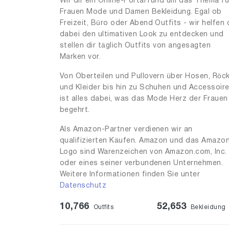
Wir dir ein Online-Portal rund um das Thema fü
Frauen Mode und Damen Bekleidung. Egal ob
Freizeit, Büro oder Abend Outfits - wir helfen 
dabei den ultimativen Look zu entdecken und
stellen dir täglich Outfits von angesagten
Marken vor.
Von Oberteilen und Pullovern über Hosen, Röc
und Kleider bis hin zu Schuhen und Accessoir
ist alles dabei, was das Mode Herz der Frauen
begehrt.
Als Amazon-Partner verdienen wir an
qualifizierten Käufen. Amazon und das Amazo
Logo sind Warenzeichen von Amazon.com, Inc.
oder eines seiner verbundenen Unternehmen.
Weitere Informationen finden Sie unter
Datenschutz
10,766
52,653
Outfits
Bekleidung