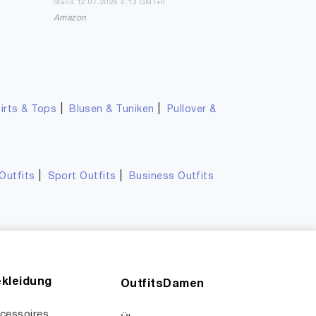
Stand 12.07.2026 4:13 GMT+0
Amazon
|
|
irts & Tops
Blusen & Tuniken
Pullover &
|
|
Outfits
Sport Outfits
Business Outfits
kleidung
OutfitsDamen
cessoires