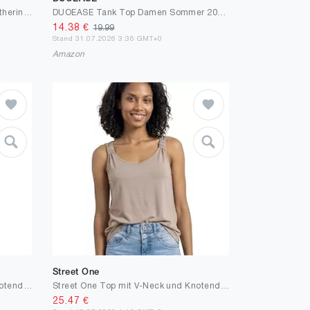
VERO Moda Damen Vmemily Sl Gathering Top JRS Noos Top (1er Pack)
DUOEASE Tank Top Damen Sommer 2025 V-Ausschnitt Casual Top Damen Sexy Ãrmellose Elegante Oberteile Damen
14.38
€
19.99
Stand 31.07.2026 3:36 GMT+0
Amazon
Street One
Street One Top mit V-Neck und Knotendetail
Street One Top mit V-Neck und Knotendetail
25.47
€