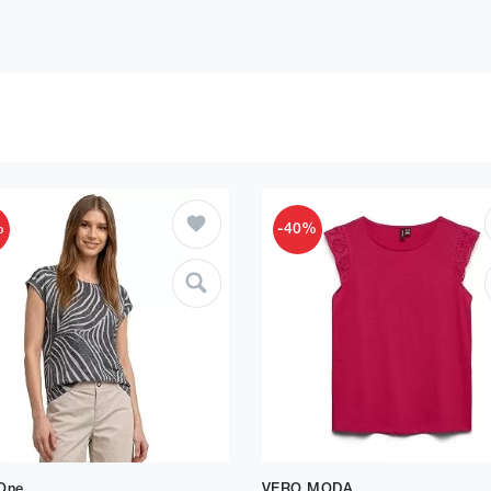
%
-40%
 One
VERO MODA