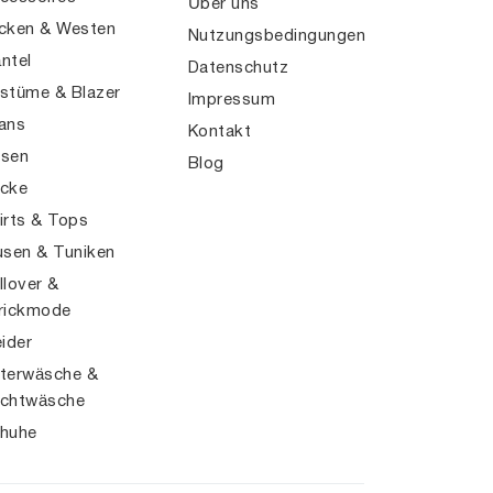
Über uns
cken & Westen
Nutzungsbedingungen
ntel
Datenschutz
stüme & Blazer
Impressum
ans
Kontakt
sen
Blog
cke
irts & Tops
usen & Tuniken
llover &
rickmode
eider
terwäsche &
chtwäsche
huhe