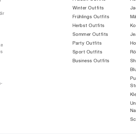
r
Winter Outfits
Ja
dir
Frühlings Outfits
Mä
Herbst Outfits
Ko
Sommer Outfits
Je
Party Outfits
Ho
ke
es
Sport Outfits
Rö
Business Outfits
Sh
Bl
Pu
n-
St
Kl
Un
Na
Sc