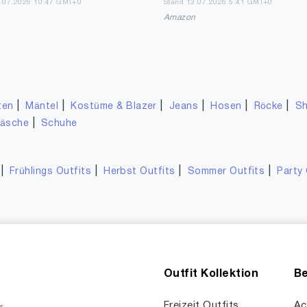
0.07.2026 10:47 GMT+0
Stand 13.07.2026 5:41 GMT+0
n
Amazon
|
|
|
|
|
|
ten
Mäntel
Kostüme & Blazer
Jeans
Hosen
Röcke
Sh
|
wäsche
Schuhe
|
|
|
|
Frühlings Outfits
Herbst Outfits
Sommer Outfits
Party 
Outfit Kollektion
Be
Freizeit Outfits
Ac