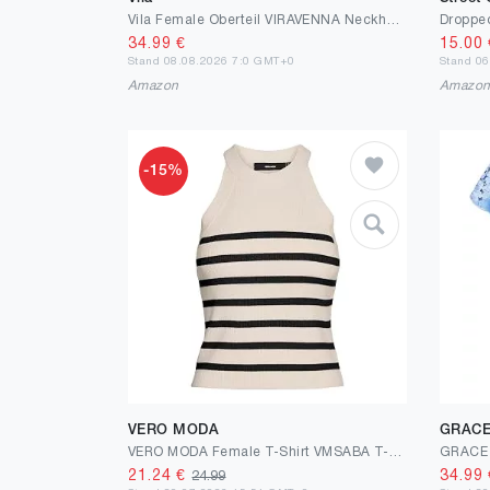
Vila Female Oberteil VIRAVENNA Neckholder | Top
34.99
€
15.00
Stand 08.08.2026 7:0 GMT+0
Stand 0
Amazon
Amazo
-15%
VERO MODA
GRACE
VERO MODA Female T-Shirt VMSABA T-Shirt | T-shirt
21.24
€
34.99
24.99