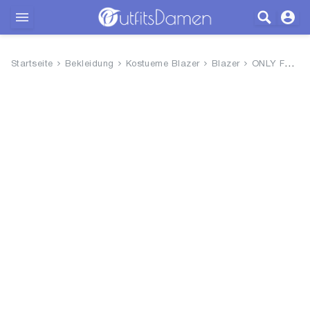
Outfits
Startseite
Bekleidung
Kostueme Blazer
Blazer
ONLY Female Blazer Gestreifter
Bekleidung
Wäsche
Schuhe
Accessoires
SALE
Blog