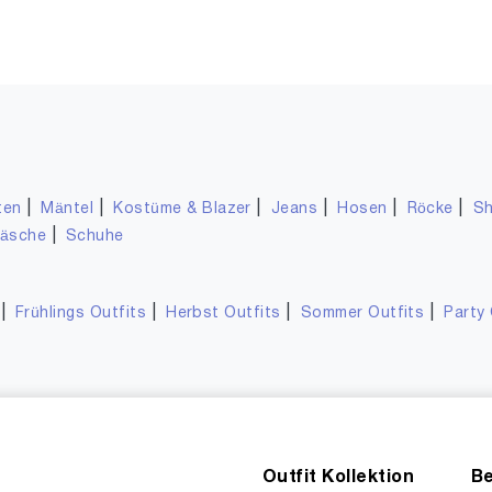
|
|
|
|
|
|
ten
Mäntel
Kostüme & Blazer
Jeans
Hosen
Röcke
Sh
|
wäsche
Schuhe
|
|
|
|
Frühlings Outfits
Herbst Outfits
Sommer Outfits
Party 
Outfit Kollektion
Be