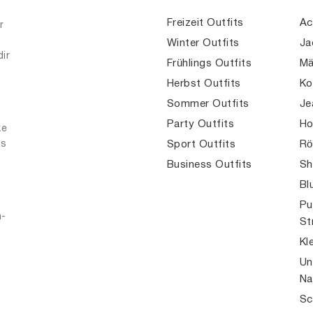
Freizeit Outfits
Ac
r
Winter Outfits
Ja
dir
Frühlings Outfits
Mä
Herbst Outfits
Ko
Sommer Outfits
Je
Party Outfits
Ho
ke
es
Sport Outfits
Rö
Business Outfits
Sh
Bl
Pu
n-
St
Kl
Un
Na
Sc