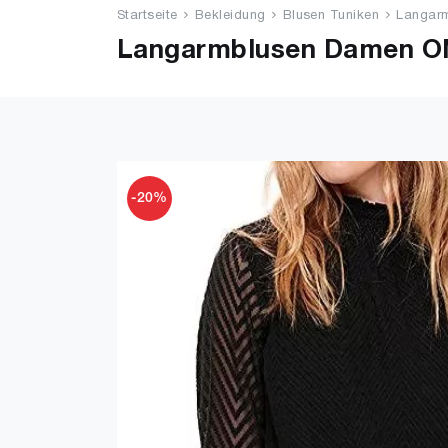
Startseite
Bekleidung
Blusen Tuniken
Langar
Langarmblusen Damen ON
-20%