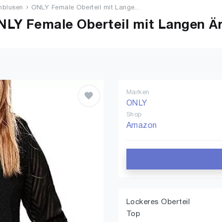
mblusen
ONLY Female Oberteil mit Lange...
LY Female Oberteil mit Langen Ä
Marken
ONLY
Shop
Amazon
Lockeres Oberteil
Top