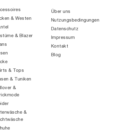
cessoires
Über uns
cken & Westen
Nutzungsbedingungen
ntel
Datenschutz
stüme & Blazer
Impressum
ans
Kontakt
sen
Blog
cke
irts & Tops
usen & Tuniken
llover &
rickmode
eider
terwäsche &
chtwäsche
huhe