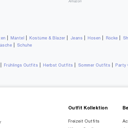
n
Amazon
|
|
|
|
|
|
ten
Mäntel
Kostüme & Blazer
Jeans
Hosen
Röcke
Sh
|
wäsche
Schuhe
|
|
|
|
Frühlings Outfits
Herbst Outfits
Sommer Outfits
Party 
Outfit Kollektion
Be
Freizeit Outfits
Ac
r