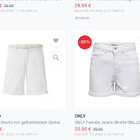
€
28.99
€
39.99
2.06.2026 11:50 GMT+0
Stand 09.06.2026 5:47 GMT+0
n
Amazon
-30%
r
ONLY
s.Oliver Shorts mit geflochtenem Gürtel und Garment Dye
€
20.90
€
29.99
8.07.2025 14:43 GMT+0
Stand 07.07.2025 5:40 GMT+0