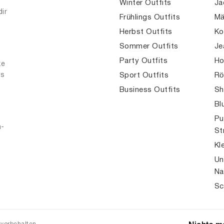
Winter Outfits
Ja
dir
Frühlings Outfits
Mä
Herbst Outfits
Ko
Sommer Outfits
Je
Party Outfits
Ho
ke
es
Sport Outfits
Rö
Business Outfits
Sh
Bl
Pu
n-
St
Kl
Un
Na
Sc