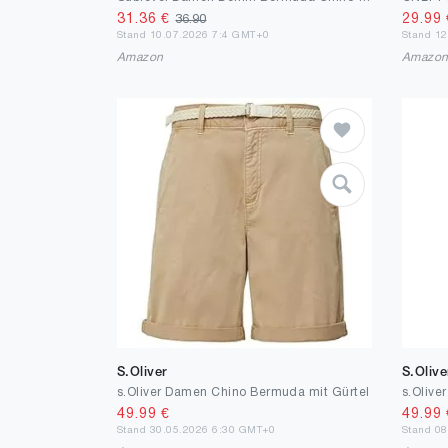
31.36
€
29.99
36.90
Stand 10.07.2026 7:4 GMT+0
Stand 1
Amazon
Amazo
S.Oliver
S.Olive
s.Oliver Damen Chino Bermuda mit Gürtel
49.99
€
49.99
Stand 30.05.2026 6:30 GMT+0
Stand 0