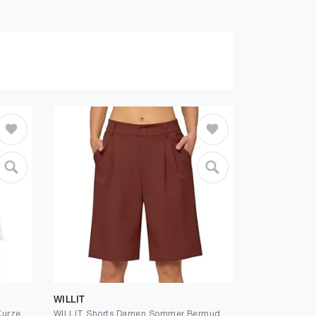
WILLIT
SOLY HUX Shorts Damen Elegant Kurze Hose Mit Taschen Sommer High Waist Shorts Büro Freizeitshorts Weite Hotpants Bermuda Mit Gürtel
WILLIT Shorts Damen Sommer Bermuda Elegante Büro High Waist Kurze Hosen Knielang Gürtelschlaufen Weites Bein Business Anzug Shorts mit Taschen 10