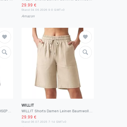
29.99
€
Stand 04.06.2026 9:0 GMT+0
Amazon
WILLIT
ONLY Female Jeans-Shorts ONLJOSEPHINE Hohe Taille Normal geschnitten Jeans-Shorts
WILLIT Shorts Damen Leinen Baumwolle Shorts Freizeit Bermuda Kurze Hose knielange High Waist Bequeme Sommershorts mit Taschen 10“
29.99
€
Stand 06.07.2025 7:14 GMT+0