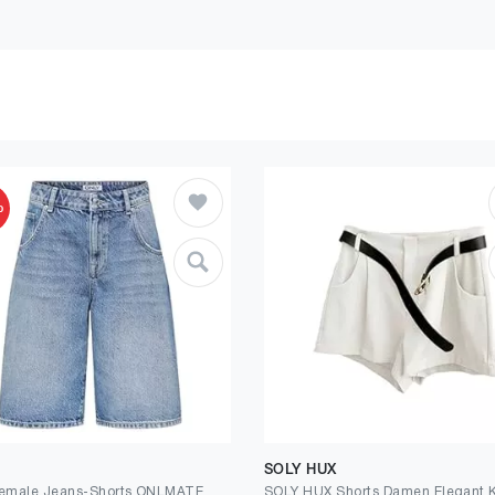
%
SOLY HUX
ONLY Female Jeans-Shorts ONLMATE Mittlere Taille Baggy Fit 5-Pocket-Shorts