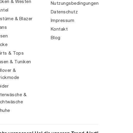
cken & Westen
Nutzungsbedingungen
ntel
Datenschutz
stüme & Blazer
Impressum
ans
Kontakt
sen
Blog
cke
irts & Tops
usen & Tuniken
llover &
rickmode
eider
terwäsche &
chtwäsche
huhe