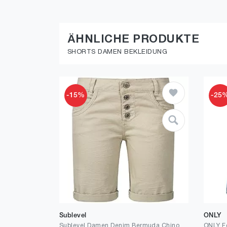
ÄHNLICHE PRODUKTE
SHORTS DAMEN BEKLEIDUNG
-15%
-25
Sublevel
ONLY
Sublevel Damen Denim Bermuda Chino Stretch Shorts mit Aufschlag Bequeme Kurze Hose im Used Look