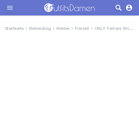
Outfits
Startseite
Bekleidung
Kleider
Freizeit
ONLY Female Strickkleid Langä...
Bekleidung
Wäsche
Schuhe
Accessoires
SALE
Blog