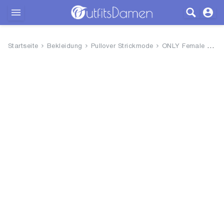
Outfits
Startseite
Bekleidung
Pullover Strickmode
ONLY Female Strickpullover ONL...
Bekleidung
Wäsche
Schuhe
Accessoires
SALE
Blog