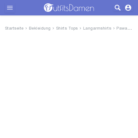
Outfits
Startseite
Bekleidung
Shirts Tops
Langarmshirts
Pawate Damen Langarmshirt Bedr...
Bekleidung
Wäsche
Schuhe
Accessoires
SALE
Blog