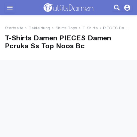
Outfits
Startseite
Bekleidung
Shirts Tops
T Shirts
PIECES Damen Pcruka Ss Top Noo...
Bekleidung
T-Shirts Damen PIECES Damen
Pcruka Ss Top Noos Bc
Wäsche
Schuhe
Accessoires
SALE
Blog