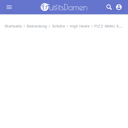
Outfits
Startseite
Bekleidung
Schuhe
High Heels
PIZZ ANNU Sandalen Damen mit A...
Bekleidung
Wäsche
Schuhe
Accessoires
SALE
Blog