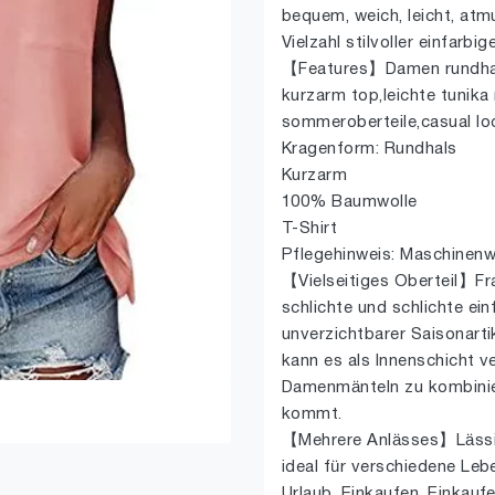
bequem, weich, leicht, atmu
Vielzahl stilvoller einfarbi
【Features】Damen rundhals 
kurzarm top,leichte tunika
sommeroberteile,casual loos
Kragenform: Rundhals
Kurzarm
100% Baumwolle
T-Shirt
Pflegehinweis: Maschinen
【Vielseitiges Oberteil】Fr
schlichte und schlichte ei
unverzichtbarer Saisonarti
kann es als Innenschicht 
Damenmänteln zu kombinier
kommt.
【Mehrere Anlässes】Lässige
ideal für verschiedene Lebe
Urlaub, Einkaufen, Einkauf