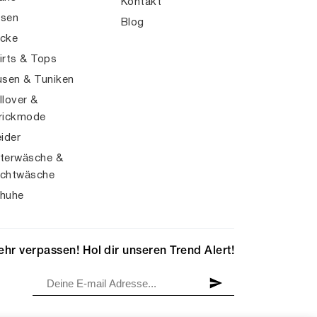
Kontakt
sen
Blog
cke
irts & Tops
usen & Tuniken
llover &
rickmode
eider
terwäsche &
chtwäsche
huhe
hr verpassen! Hol dir unseren Trend Alert!