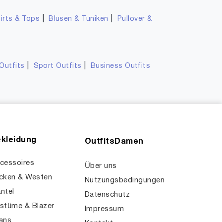
|
|
irts & Tops
Blusen & Tuniken
Pullover &
|
|
Outfits
Sport Outfits
Business Outfits
kleidung
OutfitsDamen
cessoires
Über uns
cken & Westen
Nutzungsbedingungen
ntel
Datenschutz
stüme & Blazer
Impressum
ans