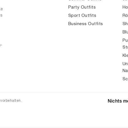
Party Outfits
Ho
ke
es
Sport Outfits
Rö
Business Outfits
Sh
Bl
Pu
n-
St
Kl
Un
Na
Sc
 vorbehalten.
Nichts me