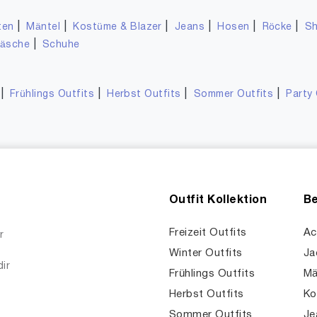
|
|
|
|
|
|
ten
Mäntel
Kostüme & Blazer
Jeans
Hosen
Röcke
Sh
|
wäsche
Schuhe
|
|
|
|
Frühlings Outfits
Herbst Outfits
Sommer Outfits
Party 
Outfit Kollektion
Be
Freizeit Outfits
Ac
r
Winter Outfits
Ja
dir
Frühlings Outfits
Mä
Herbst Outfits
Ko
Sommer Outfits
Je