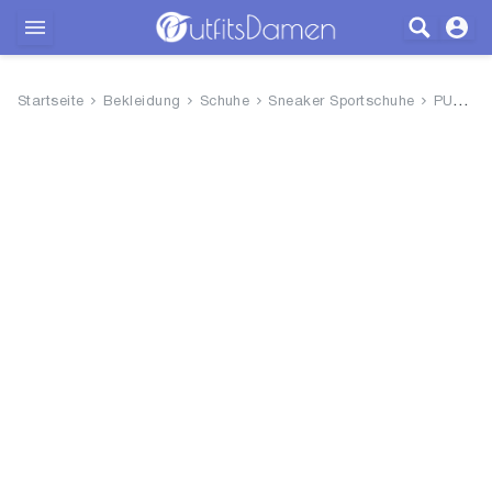
Outfits
Startseite
Bekleidung
Schuhe
Sneaker Sportschuhe
PUMA Rickie Classic Herren Sne...
Bekleidung
Wäsche
Schuhe
Accessoires
SALE
Blog