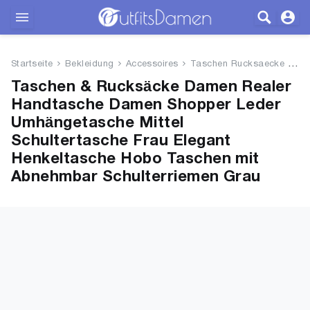
Outfits
Startseite
Bekleidung
Accessoires
Taschen Rucksaecke
Re
Bekleidung
Taschen & Rucksäcke Damen Realer
Handtasche Damen Shopper Leder
Wäsche
Umhängetasche Mittel
Schultertasche Frau Elegant
Schuhe
Henkeltasche Hobo Taschen mit
Abnehmbar Schulterriemen Grau
Accessoires
SALE
Blog