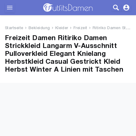
Outfits
Startseite
Bekleidung
Kleider
Freizeit
Ritiriko Damen Strickkleid Lan...
Bekleidung
Freizeit Damen Ritiriko Damen
Strickkleid Langarm V-Ausschnitt
Wäsche
Pulloverkleid Elegant Knielang
Herbstkleid Casual Gestrickt Kleid
Schuhe
Herbst Winter A Linien mit Taschen
Accessoires
SALE
Blog