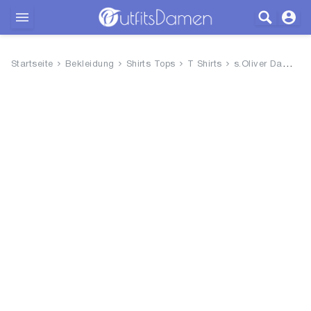
Outfits
Startseite
Bekleidung
Shirts Tops
T Shirts
s.Oliver Damen T-Shirt
Bekleidung
Wäsche
Schuhe
Accessoires
SALE
Blog