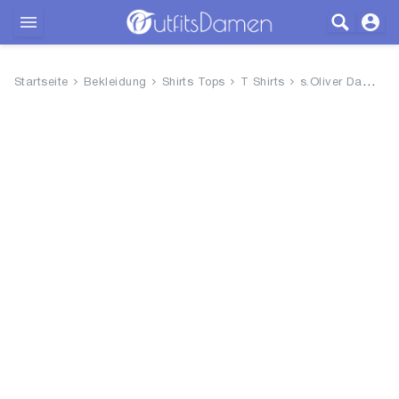
Outfits
Startseite
Bekleidung
Shirts Tops
T Shirts
s.Oliver Damen T-Shirt
Bekleidung
Wäsche
Schuhe
Accessoires
SALE
Blog