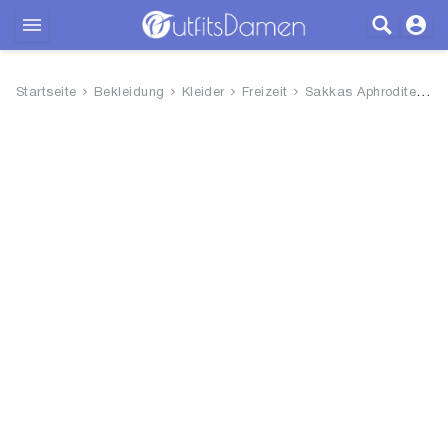
Outfits
Startseite
Bekleidung
Kleider
Freizeit
Sakkas Aphrodite gestickte Bat...
Bekleidung
Wäsche
Schuhe
Accessoires
SALE
Blog