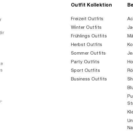
Outfit Kollektion
Be
Freizeit Outfits
Ac
r
Winter Outfits
Ja
dir
Frühlings Outfits
Mä
Herbst Outfits
Ko
Sommer Outfits
Je
Party Outfits
Ho
ke
es
Sport Outfits
Rö
Business Outfits
Sh
Bl
Pu
n-
St
Kl
Un
Na