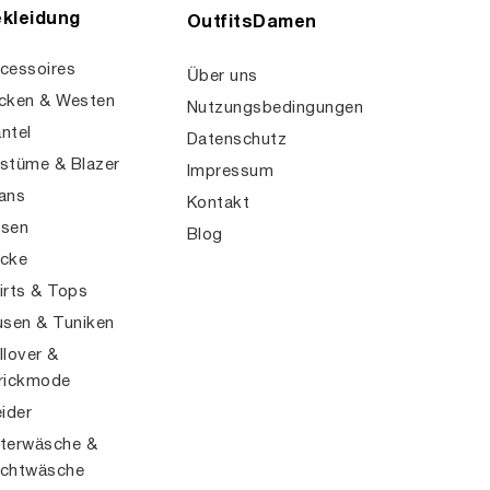
kleidung
OutfitsDamen
cessoires
Über uns
cken & Westen
Nutzungsbedingungen
ntel
Datenschutz
stüme & Blazer
Impressum
ans
Kontakt
sen
Blog
cke
irts & Tops
usen & Tuniken
llover &
rickmode
eider
terwäsche &
chtwäsche