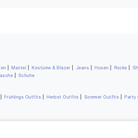
|
|
|
|
|
|
ten
Mäntel
Kostüme & Blazer
Jeans
Hosen
Röcke
Sh
|
wäsche
Schuhe
|
|
|
|
Frühlings Outfits
Herbst Outfits
Sommer Outfits
Party 