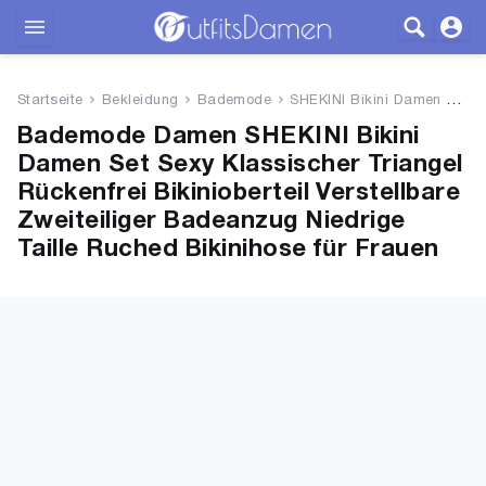
Outfits
Startseite
Bekleidung
Bademode
SHEKINI Bikini Damen Set Sexy ...
Bekleidung
Bademode Damen SHEKINI Bikini
Damen Set Sexy Klassischer Triangel
Wäsche
Rückenfrei Bikinioberteil Verstellbare
Zweiteiliger Badeanzug Niedrige
Schuhe
Taille Ruched Bikinihose für Frauen
Accessoires
SALE
Blog