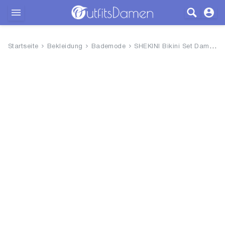
Outfits
Startseite
Bekleidung
Bademode
SHEKINI Bikini Set Damen Ties-...
Bekleidung
Wäsche
Schuhe
Accessoires
SALE
Blog